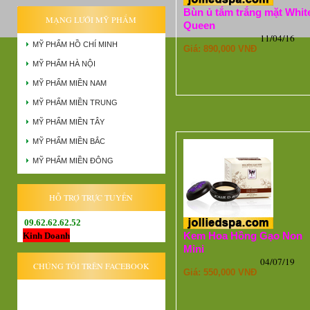
Bùn ủ tắm trắng mặt Whit
MẠNG LƯỚI MỸ PHẨM
Queen
11/04/16
MỸ PHẨM HỒ CHÍ MINH
Giá: 890,000 VNĐ
MỸ PHẨM HÀ NỘI
MỸ PHẨM MIỀN NAM
MỸ PHẨM MIỀN TRUNG
MỸ PHẨM MIỀN TÂY
MỸ PHẨM MIỀN BẮC
MỸ PHẨM MIỀN ĐÔNG
HỖ TRỢ TRỰC TUYẾN
09.62.62.62.52
Kem Hoa Hồng Gạo Non
Kinh Doanh
Mini
04/07/19
CHÚNG TÔI TRÊN FACEBOOK
Giá: 550,000 VNĐ