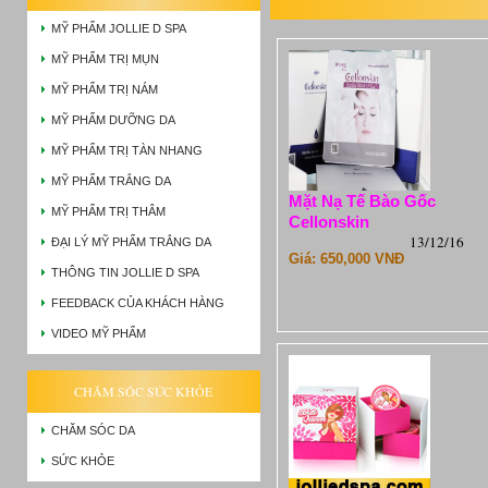
MỸ PHẨM JOLLIE D SPA
MỸ PHẨM TRỊ MỤN
MỸ PHẨM TRỊ NÁM
MỸ PHẨM DƯỠNG DA
MỸ PHẨM TRỊ TÀN NHANG
MỸ PHẨM TRẮNG DA
Mặt Nạ Tế Bào Gốc
MỸ PHẨM TRỊ THÂM
Cellonskin
13/12/16
ĐẠI LÝ MỸ PHẨM TRẮNG DA
Giá: 650,000 VNĐ
THÔNG TIN JOLLIE D SPA
FEEDBACK CỦA KHÁCH HÀNG
VIDEO MỸ PHẨM
CHĂM SÓC SỨC KHỎE
CHĂM SÓC DA
SỨC KHỎE