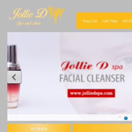
Trang Chủ
Giới Thiệu
Mỹ P
MỸ PHẨM