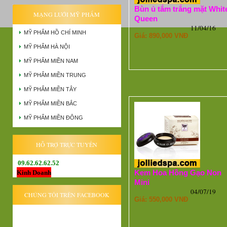
Bùn ủ tắm trắng mặt Whit
MẠNG LƯỚI MỸ PHẨM
Queen
11/04/16
MỸ PHẨM HỒ CHÍ MINH
Giá: 890,000 VNĐ
MỸ PHẨM HÀ NỘI
MỸ PHẨM MIỀN NAM
MỸ PHẨM MIỀN TRUNG
MỸ PHẨM MIỀN TÂY
MỸ PHẨM MIỀN BẮC
MỸ PHẨM MIỀN ĐÔNG
HỖ TRỢ TRỰC TUYẾN
09.62.62.62.52
Kem Hoa Hồng Gạo Non
Kinh Doanh
Mini
04/07/19
CHÚNG TÔI TRÊN FACEBOOK
Giá: 550,000 VNĐ