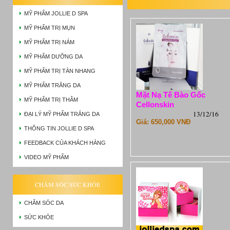
MỸ PHẨM JOLLIE D SPA
MỸ PHẨM TRỊ MỤN
MỸ PHẨM TRỊ NÁM
MỸ PHẨM DƯỠNG DA
MỸ PHẨM TRỊ TÀN NHANG
MỸ PHẨM TRẮNG DA
Mặt Nạ Tế Bào Gốc
MỸ PHẨM TRỊ THÂM
Cellonskin
13/12/16
ĐẠI LÝ MỸ PHẨM TRẮNG DA
Giá: 650,000 VNĐ
THÔNG TIN JOLLIE D SPA
FEEDBACK CỦA KHÁCH HÀNG
VIDEO MỸ PHẨM
CHĂM SÓC SỨC KHỎE
CHĂM SÓC DA
SỨC KHỎE