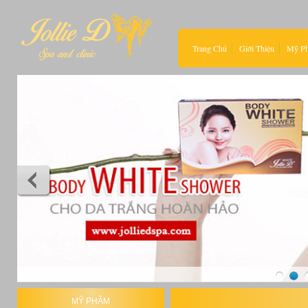
Trang Chủ
Giới Thiệu
Mỹ P
MỸ PHẨM